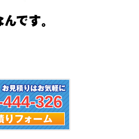
-444-326