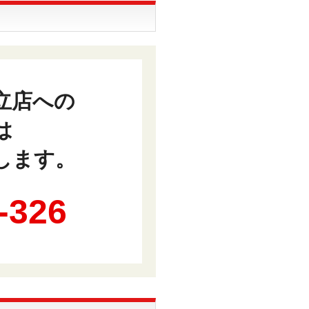
立店への
は
します。
-326